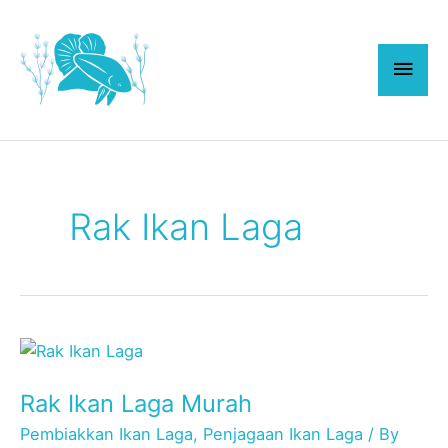
Skip
Main
to
content
Men
Rak Ikan Laga
Rak
Ikan
Rak Ikan Laga Murah
Laga
Murah
Pembiakkan Ikan Laga
,
Penjagaan Ikan Laga
/ By