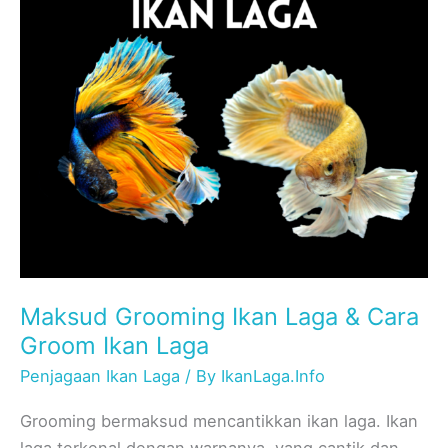
Ikan
Laga
&
Cara
Groom
Ikan
Laga
Maksud Grooming Ikan Laga & Cara
Groom Ikan Laga
Penjagaan Ikan Laga
/ By
IkanLaga.Info
Grooming bermaksud mencantikkan ikan laga. Ikan
laga terkenal dengan warnanya yang cantik dan