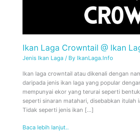
Ikan Laga Crowntail @ Ikan La
Jenis Ikan Laga
/ By
IkanLaga.Info
Ikan laga crowntail atau dikenali dengan na
daripada jenis ikan laga yang popular dengan
mempunyai ekor yang terurai seperti bentuk
seperti sinaran matahari, disebabkan itulah i
Tidak seperti jenis ikan […]
Baca lebih lanjut..