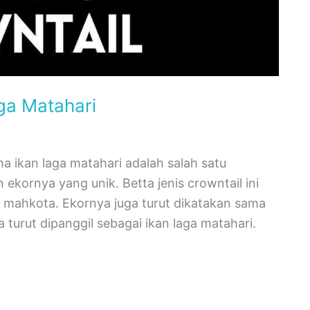
ga Matahari
ma ikan laga matahari adalah salah satu
 ekornya yang unik. Betta jenis crowntail ini
 mahkota. Ekornya juga turut dikatakan sama
a turut dipanggil sebagai ikan laga matahari.