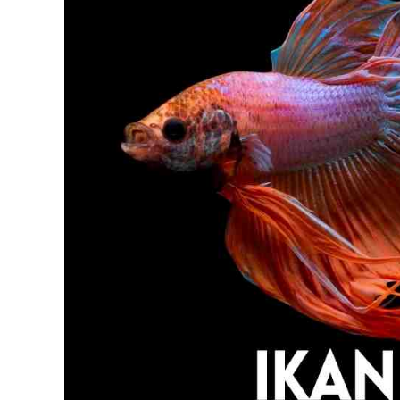
@
Ikan
Laga
Matahari