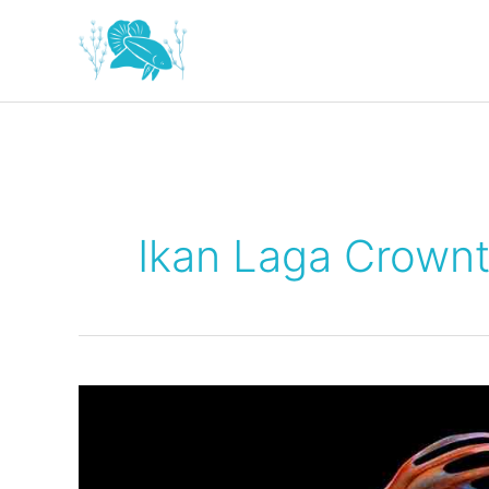
Skip
to
content
Ikan Laga Crownt
Ikan
Laga
Crowntail