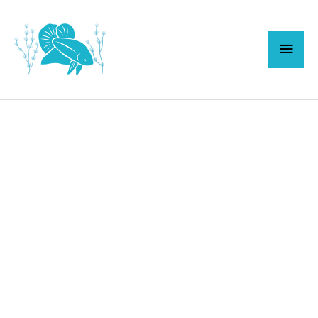
Skip
Main
to
content
Men