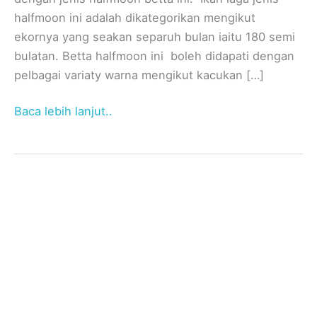
halfmoon ini adalah dikategorikan mengikut
ekornya yang seakan separuh bulan iaitu 180 semi
bulatan. Betta halfmoon ini boleh didapati dengan
pelbagai variaty warna mengikut kacukan […]
Baca lebih lanjut..
Search
for: